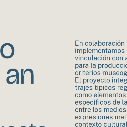
lo
En colaboración 
implementamos u
vinculación con
f an
para la producci
criterios museog
El proyecto inte
trajes típicos r
como elementos 
específicos de l
entre los medios
expresiones mate
contexto cultural